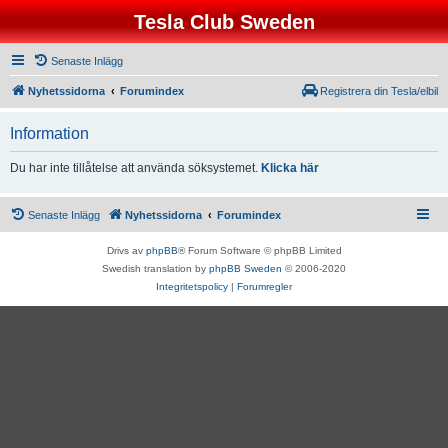
Tesla Club Sweden
Senaste Inlägg
Nyhetssidorna
Forumindex
Registrera din Tesla/elbil
Information
Du har inte tillåtelse att använda söksystemet.
Klicka här
Senaste Inlägg
Nyhetssidorna
Forumindex
Drivs av
phpBB
® Forum Software © phpBB Limited
Swedish translation by
phpBB Sweden
© 2006-2020
Integritetspolicy
|
Forumregler