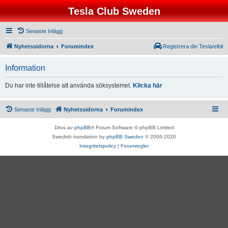
Tesla Club Sweden
Senaste Inlägg
Nyhetssidorna
Forumindex
Registrera din Tesla/elbil
Information
Du har inte tillåtelse att använda söksystemet.
Klicka här
Senaste Inlägg
Nyhetssidorna
Forumindex
Drivs av
phpBB
® Forum Software © phpBB Limited
Swedish translation by
phpBB Sweden
© 2006-2020
Integritetspolicy
|
Forumregler