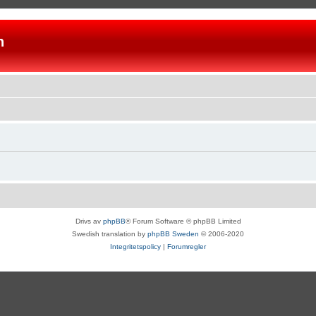
n
Drivs av
phpBB
® Forum Software © phpBB Limited
Swedish translation by
phpBB Sweden
© 2006-2020
Integritetspolicy
|
Forumregler