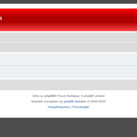
n
Drivs av
phpBB
® Forum Software © phpBB Limited
Swedish translation by
phpBB Sweden
© 2006-2020
Integritetspolicy
|
Forumregler