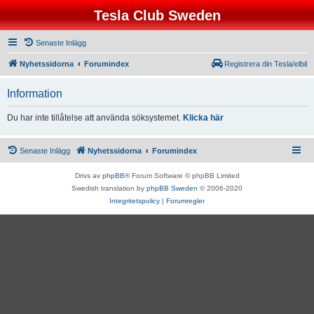
Tesla Club Sweden
Senaste Inlägg
Nyhetssidorna
Forumindex
Registrera din Tesla/elbil
Information
Du har inte tillåtelse att använda söksystemet.
Klicka här
Senaste Inlägg
Nyhetssidorna
Forumindex
Drivs av
phpBB
® Forum Software © phpBB Limited
Swedish translation by
phpBB Sweden
© 2006-2020
Integritetspolicy
|
Forumregler