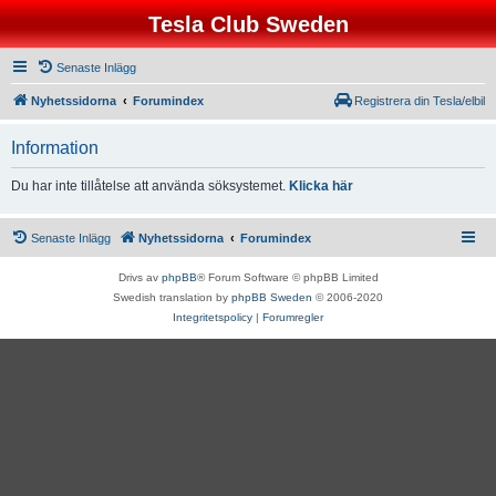
Tesla Club Sweden
Senaste Inlägg
Nyhetssidorna
Forumindex
Registrera din Tesla/elbil
Information
Du har inte tillåtelse att använda söksystemet.
Klicka här
Senaste Inlägg
Nyhetssidorna
Forumindex
Drivs av
phpBB
® Forum Software © phpBB Limited
Swedish translation by
phpBB Sweden
© 2006-2020
Integritetspolicy
|
Forumregler