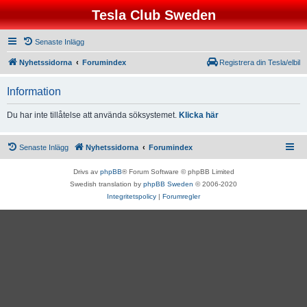
Tesla Club Sweden
Senaste Inlägg
Nyhetssidorna
Forumindex
Registrera din Tesla/elbil
Information
Du har inte tillåtelse att använda söksystemet.
Klicka här
Senaste Inlägg
Nyhetssidorna
Forumindex
Drivs av
phpBB
® Forum Software © phpBB Limited
Swedish translation by
phpBB Sweden
© 2006-2020
Integritetspolicy
|
Forumregler