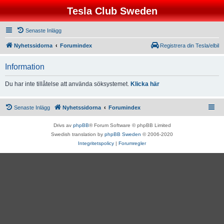
Tesla Club Sweden
Senaste Inlägg
Nyhetssidorna
Forumindex
Registrera din Tesla/elbil
Information
Du har inte tillåtelse att använda söksystemet.
Klicka här
Senaste Inlägg
Nyhetssidorna
Forumindex
Drivs av
phpBB
® Forum Software © phpBB Limited
Swedish translation by
phpBB Sweden
© 2006-2020
Integritetspolicy
|
Forumregler