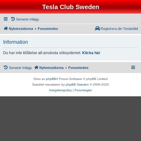
Tesla Club Sweden
Senaste Inlägg
Nyhetssidorna
Forumindex
Registrera din Tesla/elbil
Information
Du har inte tillåtelse att använda söksystemet.
Klicka här
Senaste Inlägg
Nyhetssidorna
Forumindex
Drivs av
phpBB
® Forum Software © phpBB Limited
Swedish translation by
phpBB Sweden
© 2006-2020
Integritetspolicy
|
Forumregler