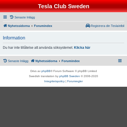
Tesla Club Sweden
Senaste Inlägg
Nyhetssidorna
Forumindex
Registrera din Tesla/elbil
Information
Du har inte tillåtelse att använda söksystemet.
Klicka här
Senaste Inlägg
Nyhetssidorna
Forumindex
Drivs av
phpBB
® Forum Software © phpBB Limited
Swedish translation by
phpBB Sweden
© 2006-2020
Integritetspolicy
|
Forumregler