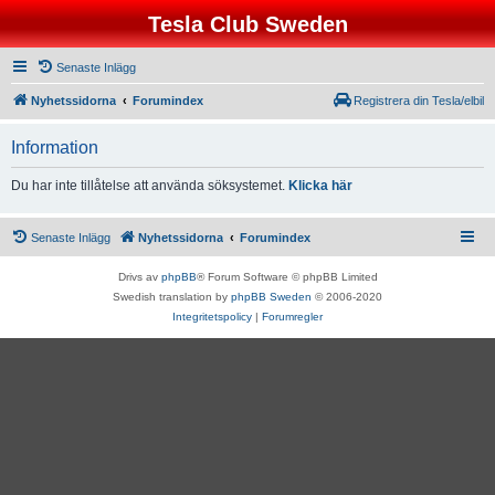
Tesla Club Sweden
Senaste Inlägg
Nyhetssidorna
Forumindex
Registrera din Tesla/elbil
Information
Du har inte tillåtelse att använda söksystemet.
Klicka här
Senaste Inlägg
Nyhetssidorna
Forumindex
Drivs av
phpBB
® Forum Software © phpBB Limited
Swedish translation by
phpBB Sweden
© 2006-2020
Integritetspolicy
|
Forumregler