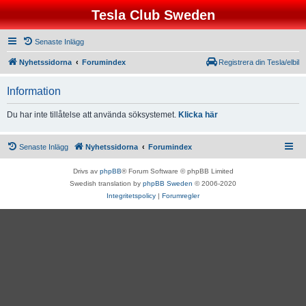
Tesla Club Sweden
Senaste Inlägg
Nyhetssidorna
Forumindex
Registrera din Tesla/elbil
Information
Du har inte tillåtelse att använda söksystemet.
Klicka här
Senaste Inlägg
Nyhetssidorna
Forumindex
Drivs av
phpBB
® Forum Software © phpBB Limited
Swedish translation by
phpBB Sweden
© 2006-2020
Integritetspolicy
|
Forumregler