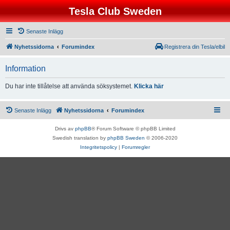
Tesla Club Sweden
Senaste Inlägg
Nyhetssidorna
Forumindex
Registrera din Tesla/elbil
Information
Du har inte tillåtelse att använda söksystemet.
Klicka här
Senaste Inlägg
Nyhetssidorna
Forumindex
Drivs av
phpBB
® Forum Software © phpBB Limited
Swedish translation by
phpBB Sweden
© 2006-2020
Integritetspolicy
|
Forumregler