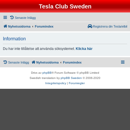
Tesla Club Sweden
Senaste Inlägg
Nyhetssidorna
Forumindex
Registrera din Tesla/elbil
Information
Du har inte tillåtelse att använda söksystemet.
Klicka här
Senaste Inlägg
Nyhetssidorna
Forumindex
Drivs av
phpBB
® Forum Software © phpBB Limited
Swedish translation by
phpBB Sweden
© 2006-2020
Integritetspolicy
|
Forumregler