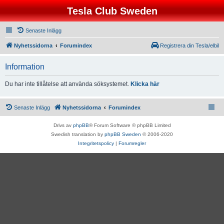
Tesla Club Sweden
Senaste Inlägg
Nyhetssidorna
Forumindex
Registrera din Tesla/elbil
Information
Du har inte tillåtelse att använda söksystemet.
Klicka här
Senaste Inlägg
Nyhetssidorna
Forumindex
Drivs av
phpBB
® Forum Software © phpBB Limited
Swedish translation by
phpBB Sweden
© 2006-2020
Integritetspolicy
|
Forumregler