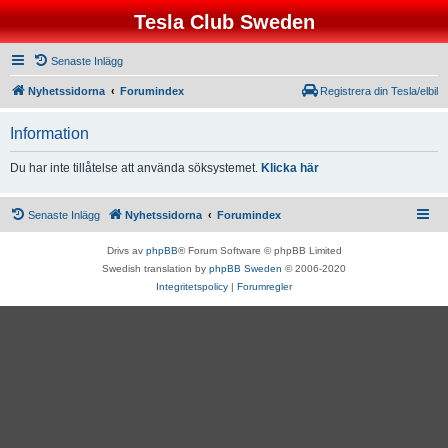
Tesla Club Sweden
Senaste Inlägg
Nyhetssidorna
Forumindex
Registrera din Tesla/elbil
Information
Du har inte tillåtelse att använda söksystemet.
Klicka här
Senaste Inlägg
Nyhetssidorna
Forumindex
Drivs av
phpBB
® Forum Software © phpBB Limited
Swedish translation by
phpBB Sweden
© 2006-2020
Integritetspolicy
|
Forumregler