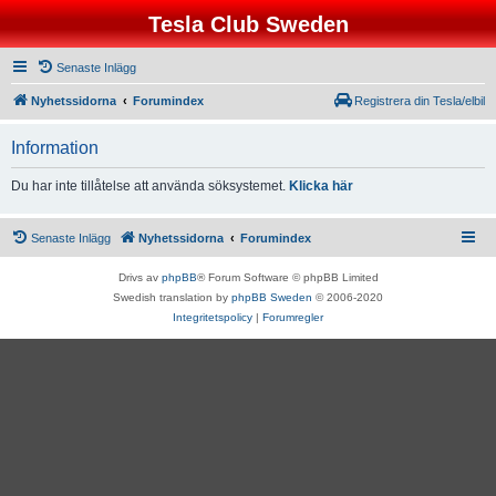
Tesla Club Sweden
Senaste Inlägg
Nyhetssidorna
Forumindex
Registrera din Tesla/elbil
Information
Du har inte tillåtelse att använda söksystemet.
Klicka här
Senaste Inlägg
Nyhetssidorna
Forumindex
Drivs av
phpBB
® Forum Software © phpBB Limited
Swedish translation by
phpBB Sweden
© 2006-2020
Integritetspolicy
|
Forumregler