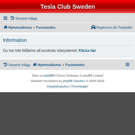
Tesla Club Sweden
Senaste Inlägg
Nyhetssidorna
Forumindex
Registrera din Tesla/elbil
Information
Du har inte tillåtelse att använda söksystemet.
Klicka här
Senaste Inlägg
Nyhetssidorna
Forumindex
Drivs av
phpBB
® Forum Software © phpBB Limited
Swedish translation by
phpBB Sweden
© 2006-2020
Integritetspolicy
|
Forumregler