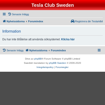
Tesla Club Sweden
Senaste Inlägg
Nyhetssidorna
Forumindex
Registrera din Tesla/elbil
Information
Du har inte tillåtelse att använda söksystemet.
Klicka här
Senaste Inlägg
Nyhetssidorna
Forumindex
Drivs av
phpBB
® Forum Software © phpBB Limited
Swedish translation by
phpBB Sweden
© 2006-2020
Integritetspolicy
|
Forumregler