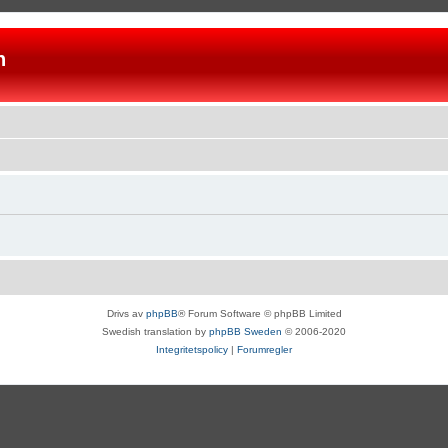
n
Drivs av
phpBB
® Forum Software © phpBB Limited
Swedish translation by
phpBB Sweden
© 2006-2020
Integritetspolicy
|
Forumregler