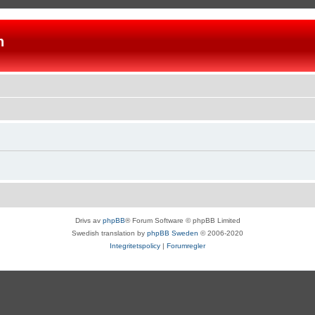
n
Drivs av
phpBB
® Forum Software © phpBB Limited
Swedish translation by
phpBB Sweden
© 2006-2020
Integritetspolicy
|
Forumregler