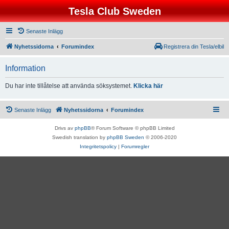
Tesla Club Sweden
Senaste Inlägg
Nyhetssidorna
Forumindex
Registrera din Tesla/elbil
Information
Du har inte tillåtelse att använda söksystemet.
Klicka här
Senaste Inlägg
Nyhetssidorna
Forumindex
Drivs av
phpBB
® Forum Software © phpBB Limited
Swedish translation by
phpBB Sweden
© 2006-2020
Integritetspolicy
|
Forumregler