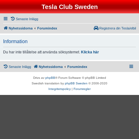
Tesla Club Sweden
Senaste Inlägg
Nyhetssidorna
Forumindex
Registrera din Tesla/elbil
Information
Du har inte tillåtelse att använda söksystemet.
Klicka här
Senaste Inlägg
Nyhetssidorna
Forumindex
Drivs av
phpBB
® Forum Software © phpBB Limited
Swedish translation by
phpBB Sweden
© 2006-2020
Integritetspolicy
|
Forumregler