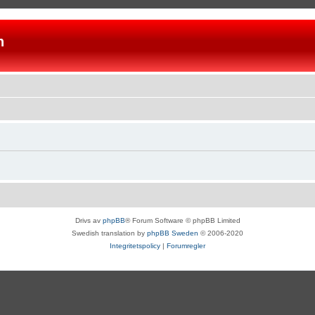
n
Drivs av
phpBB
® Forum Software © phpBB Limited
Swedish translation by
phpBB Sweden
© 2006-2020
Integritetspolicy
|
Forumregler