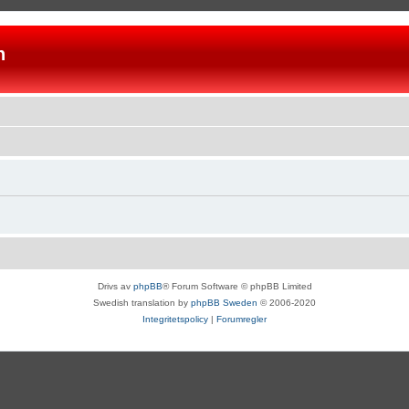
n
Drivs av
phpBB
® Forum Software © phpBB Limited
Swedish translation by
phpBB Sweden
© 2006-2020
Integritetspolicy
|
Forumregler