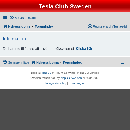
Tesla Club Sweden
Senaste Inlägg
Nyhetssidorna
Forumindex
Registrera din Tesla/elbil
Information
Du har inte tillåtelse att använda söksystemet.
Klicka här
Senaste Inlägg
Nyhetssidorna
Forumindex
Drivs av
phpBB
® Forum Software © phpBB Limited
Swedish translation by
phpBB Sweden
© 2006-2020
Integritetspolicy
|
Forumregler