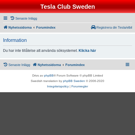
Tesla Club Sweden
Senaste Inlägg
Nyhetssidorna
Forumindex
Registrera din Tesla/elbil
Information
Du har inte tillåtelse att använda söksystemet.
Klicka här
Senaste Inlägg
Nyhetssidorna
Forumindex
Drivs av
phpBB
® Forum Software © phpBB Limited
Swedish translation by
phpBB Sweden
© 2006-2020
Integritetspolicy
|
Forumregler