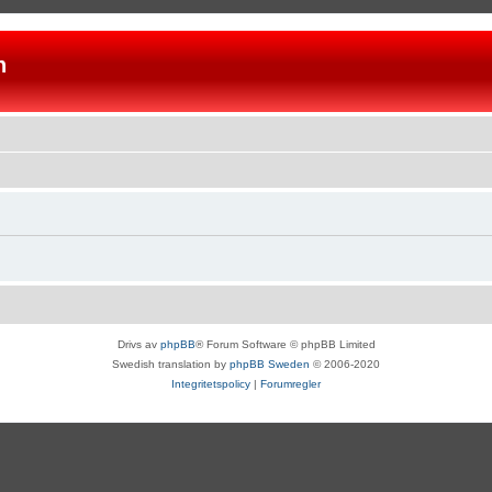
n
Drivs av
phpBB
® Forum Software © phpBB Limited
Swedish translation by
phpBB Sweden
© 2006-2020
Integritetspolicy
|
Forumregler