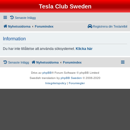
Tesla Club Sweden
Senaste Inlägg
Nyhetssidorna
Forumindex
Registrera din Tesla/elbil
Information
Du har inte tillåtelse att använda söksystemet.
Klicka här
Senaste Inlägg
Nyhetssidorna
Forumindex
Drivs av
phpBB
® Forum Software © phpBB Limited
Swedish translation by
phpBB Sweden
© 2006-2020
Integritetspolicy
|
Forumregler