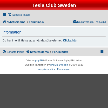
Tesla Club Sweden
Senaste Inlägg
Nyhetssidorna
Forumindex
Registrera din Tesla/elbil
Information
Du har inte tillåtelse att använda söksystemet.
Klicka här
Senaste Inlägg
Nyhetssidorna
Forumindex
Drivs av
phpBB
® Forum Software © phpBB Limited
Swedish translation by
phpBB Sweden
© 2006-2020
Integritetspolicy
|
Forumregler