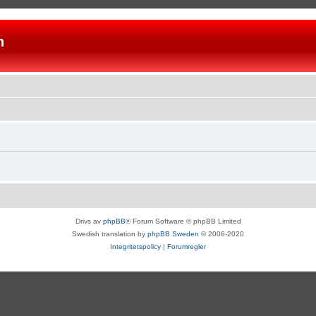
n
Drivs av
phpBB
® Forum Software © phpBB Limited
Swedish translation by
phpBB Sweden
© 2006-2020
Integritetspolicy
|
Forumregler