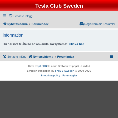
Tesla Club Sweden
Senaste Inlägg
Nyhetssidorna
Forumindex
Registrera din Tesla/elbil
Information
Du har inte tillåtelse att använda söksystemet.
Klicka här
Senaste Inlägg
Nyhetssidorna
Forumindex
Drivs av
phpBB
® Forum Software © phpBB Limited
Swedish translation by
phpBB Sweden
© 2006-2020
Integritetspolicy
|
Forumregler