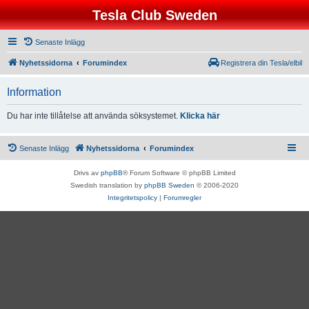
Tesla Club Sweden
Senaste Inlägg
Nyhetssidorna
Forumindex
Registrera din Tesla/elbil
Information
Du har inte tillåtelse att använda söksystemet.
Klicka här
Senaste Inlägg
Nyhetssidorna
Forumindex
Drivs av
phpBB
® Forum Software © phpBB Limited
Swedish translation by
phpBB Sweden
© 2006-2020
Integritetspolicy
|
Forumregler