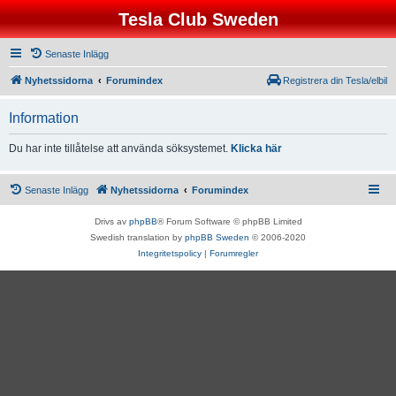
Tesla Club Sweden
Senaste Inlägg
Nyhetssidorna
Forumindex
Registrera din Tesla/elbil
Information
Du har inte tillåtelse att använda söksystemet.
Klicka här
Senaste Inlägg
Nyhetssidorna
Forumindex
Drivs av
phpBB
® Forum Software © phpBB Limited
Swedish translation by
phpBB Sweden
© 2006-2020
Integritetspolicy
|
Forumregler