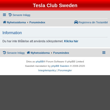
Tesla Club Sweden
Senaste Inlägg
Nyhetssidorna
Forumindex
Registrera din Tesla/elbil
Information
Du har inte tillåtelse att använda söksystemet.
Klicka här
Senaste Inlägg
Nyhetssidorna
Forumindex
Drivs av
phpBB
® Forum Software © phpBB Limited
Swedish translation by
phpBB Sweden
© 2006-2020
Integritetspolicy
|
Forumregler