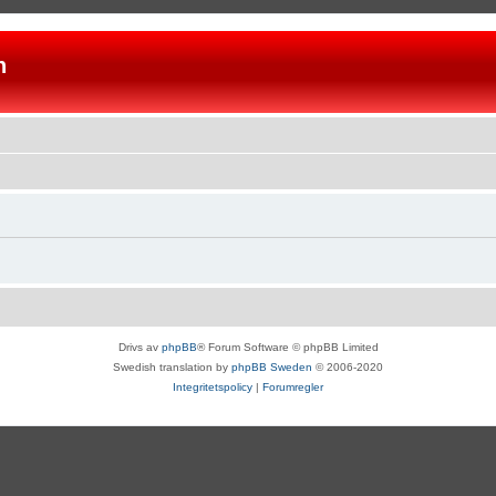
n
Drivs av
phpBB
® Forum Software © phpBB Limited
Swedish translation by
phpBB Sweden
© 2006-2020
Integritetspolicy
|
Forumregler