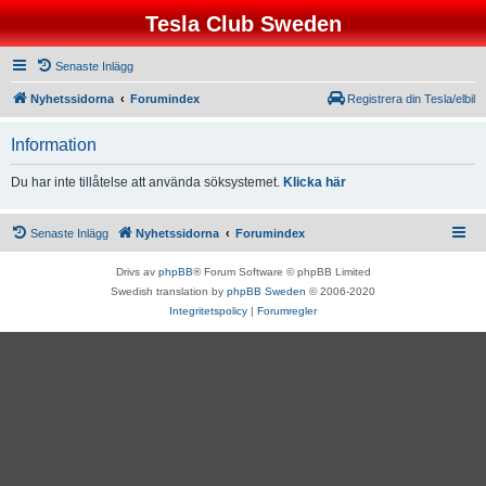
Tesla Club Sweden
Senaste Inlägg
Nyhetssidorna
Forumindex
Registrera din Tesla/elbil
Information
Du har inte tillåtelse att använda söksystemet.
Klicka här
Senaste Inlägg
Nyhetssidorna
Forumindex
Drivs av
phpBB
® Forum Software © phpBB Limited
Swedish translation by
phpBB Sweden
© 2006-2020
Integritetspolicy
|
Forumregler