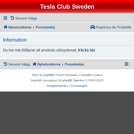
Tesla Club Sweden
Senaste Inlägg
Nyhetssidorna
Forumindex
Registrera din Tesla/elbil
Information
Du har inte tillåtelse att använda söksystemet.
Klicka här
Senaste Inlägg
Nyhetssidorna
Forumindex
Drivs av
phpBB
® Forum Software © phpBB Limited
Swedish translation by
phpBB Sweden
© 2006-2020
Integritetspolicy
|
Forumregler