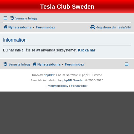
Tesla Club Sweden
Senaste Inlägg
Nyhetssidorna
Forumindex
Registrera din Tesla/elbil
Information
Du har inte tillåtelse att använda söksystemet.
Klicka här
Senaste Inlägg
Nyhetssidorna
Forumindex
Drivs av
phpBB
® Forum Software © phpBB Limited
Swedish translation by
phpBB Sweden
© 2006-2020
Integritetspolicy
|
Forumregler