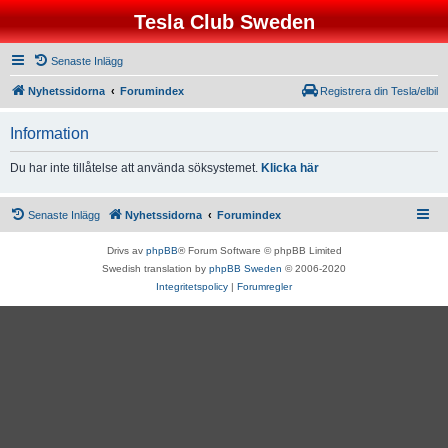
Tesla Club Sweden
Senaste Inlägg
Nyhetssidorna
Forumindex
Registrera din Tesla/elbil
Information
Du har inte tillåtelse att använda söksystemet.
Klicka här
Senaste Inlägg
Nyhetssidorna
Forumindex
Drivs av
phpBB
® Forum Software © phpBB Limited
Swedish translation by
phpBB Sweden
© 2006-2020
Integritetspolicy
|
Forumregler