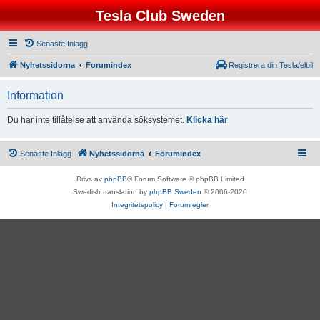
Tesla Club Sweden
Senaste Inlägg
Nyhetssidorna
Forumindex
Registrera din Tesla/elbil
Information
Du har inte tillåtelse att använda söksystemet.
Klicka här
Senaste Inlägg
Nyhetssidorna
Forumindex
Drivs av
phpBB
® Forum Software © phpBB Limited
Swedish translation by
phpBB Sweden
© 2006-2020
Integritetspolicy
|
Forumregler