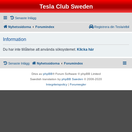
Tesla Club Sweden
Senaste Inlägg
Nyhetssidorna
Forumindex
Registrera din Tesla/elbil
Information
Du har inte tillåtelse att använda söksystemet.
Klicka här
Senaste Inlägg
Nyhetssidorna
Forumindex
Drivs av
phpBB
® Forum Software © phpBB Limited
Swedish translation by
phpBB Sweden
© 2006-2020
Integritetspolicy
|
Forumregler