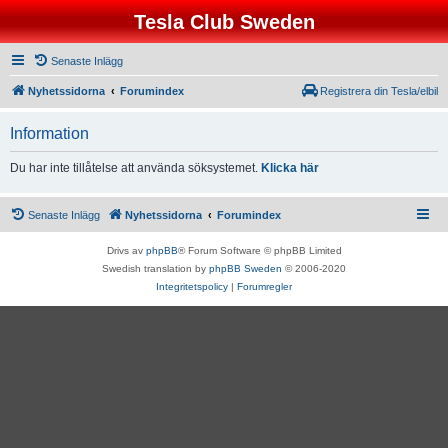
Tesla Club Sweden
Senaste Inlägg
Nyhetssidorna
Forumindex
Registrera din Tesla/elbil
Information
Du har inte tillåtelse att använda söksystemet.
Klicka här
Senaste Inlägg
Nyhetssidorna
Forumindex
Drivs av
phpBB
® Forum Software © phpBB Limited
Swedish translation by
phpBB Sweden
© 2006-2020
Integritetspolicy
|
Forumregler