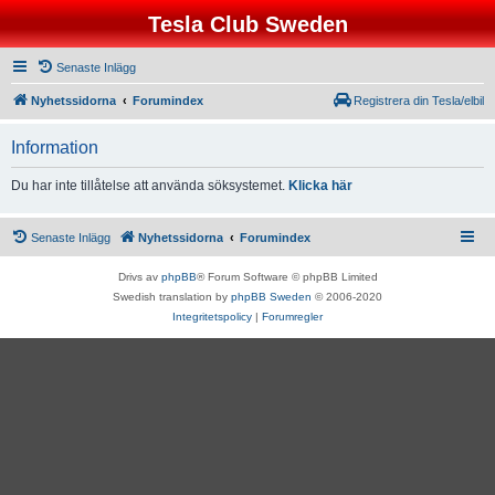
Tesla Club Sweden
Senaste Inlägg
Nyhetssidorna
Forumindex
Registrera din Tesla/elbil
Information
Du har inte tillåtelse att använda söksystemet.
Klicka här
Senaste Inlägg
Nyhetssidorna
Forumindex
Drivs av
phpBB
® Forum Software © phpBB Limited
Swedish translation by
phpBB Sweden
© 2006-2020
Integritetspolicy
|
Forumregler