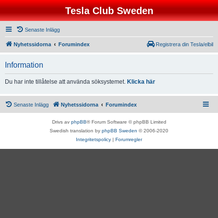
Tesla Club Sweden
Senaste Inlägg
Nyhetssidorna
Forumindex
Registrera din Tesla/elbil
Information
Du har inte tillåtelse att använda söksystemet.
Klicka här
Senaste Inlägg
Nyhetssidorna
Forumindex
Drivs av
phpBB
® Forum Software © phpBB Limited
Swedish translation by
phpBB Sweden
© 2006-2020
Integritetspolicy
|
Forumregler