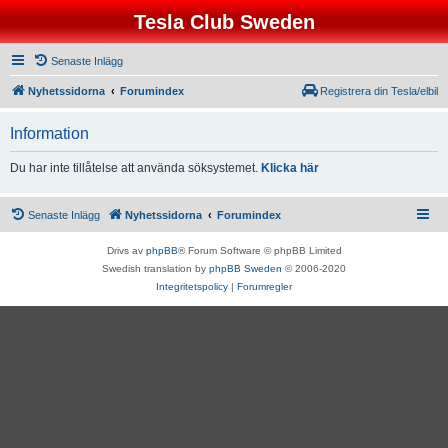
Tesla Club Sweden
Senaste Inlägg
Nyhetssidorna
Forumindex
Registrera din Tesla/elbil
Information
Du har inte tillåtelse att använda söksystemet.
Klicka här
Senaste Inlägg
Nyhetssidorna
Forumindex
Drivs av
phpBB
® Forum Software © phpBB Limited
Swedish translation by
phpBB Sweden
© 2006-2020
Integritetspolicy
|
Forumregler