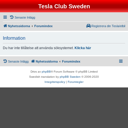
Tesla Club Sweden
Senaste Inlägg
Nyhetssidorna
Forumindex
Registrera din Tesla/elbil
Information
Du har inte tillåtelse att använda söksystemet.
Klicka här
Senaste Inlägg
Nyhetssidorna
Forumindex
Drivs av
phpBB
® Forum Software © phpBB Limited
Swedish translation by
phpBB Sweden
© 2006-2020
Integritetspolicy
|
Forumregler