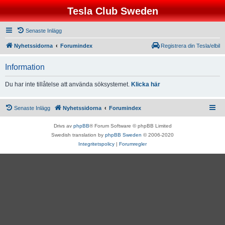
Tesla Club Sweden
Senaste Inlägg
Nyhetssidorna
Forumindex
Registrera din Tesla/elbil
Information
Du har inte tillåtelse att använda söksystemet.
Klicka här
Senaste Inlägg
Nyhetssidorna
Forumindex
Drivs av
phpBB
® Forum Software © phpBB Limited
Swedish translation by
phpBB Sweden
© 2006-2020
Integritetspolicy
|
Forumregler