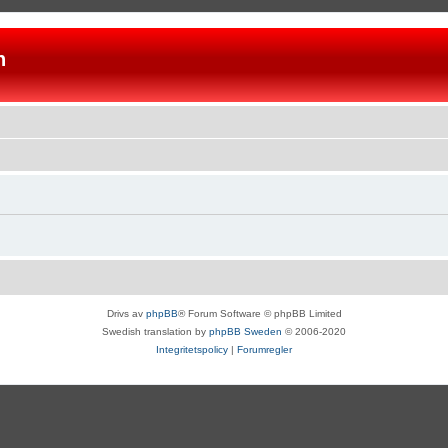
n
Drivs av
phpBB
® Forum Software © phpBB Limited
Swedish translation by
phpBB Sweden
© 2006-2020
Integritetspolicy
|
Forumregler