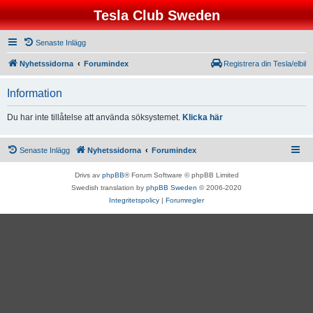
Tesla Club Sweden
Senaste Inlägg
Nyhetssidorna
Forumindex
Registrera din Tesla/elbil
Information
Du har inte tillåtelse att använda söksystemet.
Klicka här
Senaste Inlägg
Nyhetssidorna
Forumindex
Drivs av
phpBB
® Forum Software © phpBB Limited
Swedish translation by
phpBB Sweden
© 2006-2020
Integritetspolicy
|
Forumregler